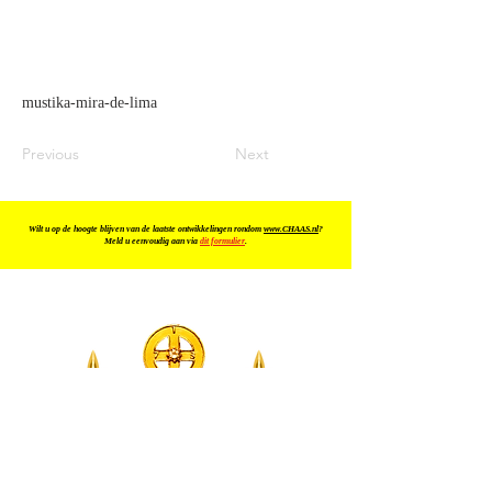
mustika-mira-de-lima
Previous
Next
Wilt u op de hoogte blijven van de laatste ontwikkelingen rondom
www.CHAAS.nl
?
Meld u eenvoudig aan via
dit formulier
.
KOSMISCHE
INFORMATIE