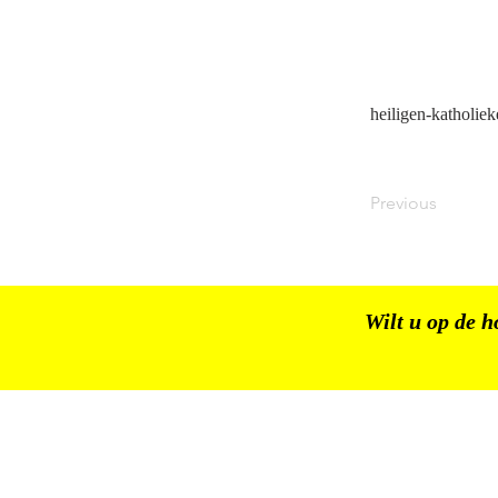
heiligen-katholie
Previous
Wilt u op de h