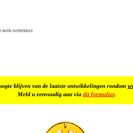
ke-kerk-vertrekken
oogte blijven van de laatste ontwikkelingen rondom
w
Meld u eenvoudig aan via
dit formulier
.