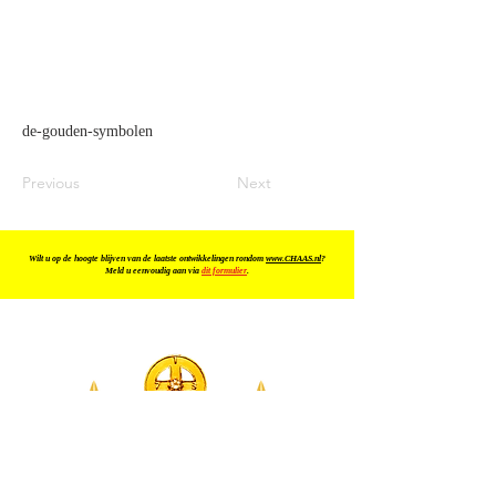
de-gouden-symbolen
Previous
Next
Wilt u op de hoogte blijven van de laatste ontwikkelingen rondom
www.CHAAS.nl
?
Meld u eenvoudig aan via
dit formulier
.
KOSMISCHE