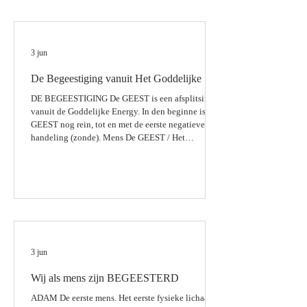
zich soms als half Mannelijk en half Vrouwelijk
zien. Elk mens op aarde heeft de Vrouwelijke
Energy en de Mannelijke Energy in zich. El
3 jun
De Begeestiging vanuit Het Goddelijke
DE BEGEESTIGING De GEEST is een afsplitsing
vanuit de Goddelijke Energy. In den beginne is de
GEEST nog rein, tot en met de eerste negatieve
handeling (zonde). Mens De GEEST / Het
BEWUSTZIJN moet door alle levens heen hier op
aarde, door de circles van leven en fysieke dood,
tot Goddelijke Volmaaktheid komen. Want we zijn
immers uit Het GODDELIJKE. CHAAS 24 - 13 |
BHINNEKA TUNGGAL IKA | PANCASILA
03.06.2026
3 jun
Wij als mens zijn BEGEESTERD
ADAM De eerste mens. Het eerste fysieke lichaam.