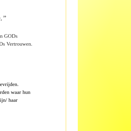
.’’
hun GODs 
ODs Vertrouwen.
evrijden. 
orden waar hun 
jn/ haar 