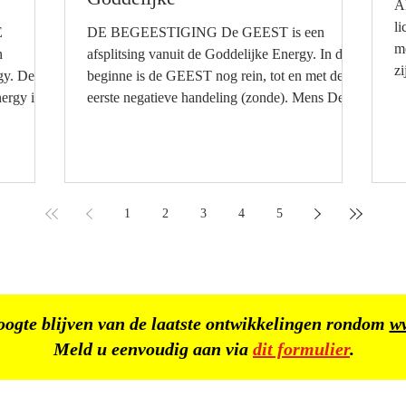
ADAM De e
l
E
DE BEGEESTIGING De GEEST is een
m
n
afsplitsing vanuit de Goddelijke Energy. In den
z
. De
beginne is de GEEST nog rein, tot en met de
B
ergy is
eerste negatieve handeling (zonde). Mens De
B
GEEST / Het BEWUSTZIJN moet door alle
G
CREATOR.
levens heen hier op aarde, door de circles van
B
leven en fysieke dood, tot Goddelijke
aanwezi
oden en
Volmaaktheid komen. Want we zijn immers uit
C
fgoden
Het GODDELIJKE. CHAAS 24 - 13 |
1
2
3
4
5
I
alf
BHINNEKA TUNGGAL IKA | PANCASILA
03.06.2026
e Energy
oogte blijven van de laatste ontwikkelingen rondom
w
Meld u eenvoudig aan via
dit formulier
.