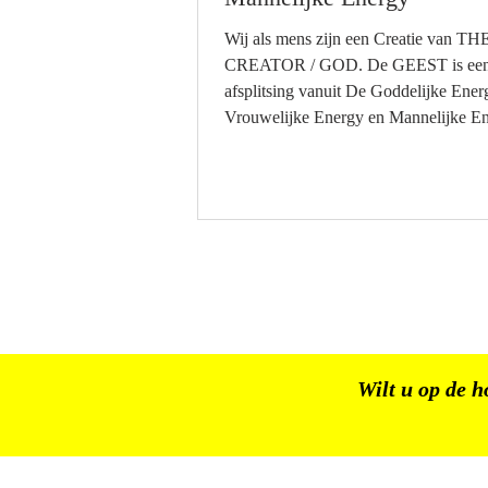
Wij als mens zijn een Creatie van TH
CREATOR / GOD. De GEEST is ee
afsplitsing vanuit De Goddelijke Energy
Vrouwelijke Energy en Mannelijke En
ook aanwezig in THE CREATOR. De
Vrouwelijke Energy vanuit GOD / 
De Mannelijke Energy vanuit
GOD/CREATOR. Vrouwelijke Halfg
Mannelijke Halfgoden De Hindu Hal
laten zich soms als half Mannelijk en h
Vrouwelijk zien. Elk mens op aarde heeft de
Vrouwelijke Energy en de Mannelijk
in zich. El
Wilt u op de h