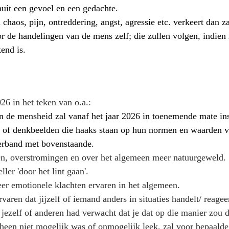
uit een gevoel en een gedachte.
 chaos, pijn, ontreddering, angst, agressie etc. verkeert dan za
r de handelingen van de mens zelf; die zullen volgen, indien 
end is.
026 in het teken van o.a.:
an de mensheid zal vanaf het jaar 2026 in toenemende mate i
 of denkbeelden die haaks staan op hun normen en waarden va
verband met bovenstaande.
n, overstromingen en over het algemeen meer natuurgeweld.
ler 'door het lint gaan'.
er emotionele klachten ervaren in het algemeen.
aren dat jijzelf of iemand anders in situaties handelt/ reagee
n jezelf of anderen had verwacht dat je dat op die manier zou 
een niet mogelijk was of onmogelijk leek, zal voor bepaalde