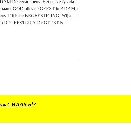
erste mens. Het eerste fysieke
ichaam. GOD blies de GEEST in ADAM, de
ens. Dit is de BEGEESTIGING. Wij als mens
ijn BEGEESTERD. De GEEST is
EWUSTZIJN. De GEEST/ Het
EWUSTZIJN is GEEN intelligence. De
EEST/ Het BEWUSTZIJN is energy. In het
EWUSTZIJN is ook de VRIJE WIL
g. De VRIJE WIL staat op zichzelf.
HAAS 24 - 13 | BHINNEKA TUNGGAL
KA | PANCASILA 03.06.2026
ww.CHAAS.nl
?