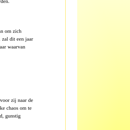
rden.
an om zich 
zal dit een jaar 
maar waarvan 
oor zij naar de 
ke chaos om te 
d, gunstig 