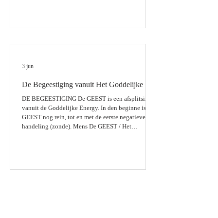
CREATOR. De Mannelijke Energy vanuit
GOD/CREATOR. Vrouwelijke Halfgoden en
Mannelijke Halfgoden De Hindu Halfgoden laten
zich soms als half Mannelijk en half Vrouwelijk
zien. Elk mens op aarde heeft de Vrouwelijke
Energy en de Mannelijke Energy in zich. El
3 jun
De Begeestiging vanuit Het Goddelijke
DE BEGEESTIGING De GEEST is een afsplitsing
vanuit de Goddelijke Energy. In den beginne is de
GEEST nog rein, tot en met de eerste negatieve
handeling (zonde). Mens De GEEST / Het
BEWUSTZIJN moet door alle levens heen hier op
aarde, door de circles van leven en fysieke dood,
tot Goddelijke Volmaaktheid komen. Want we zijn
immers uit Het GODDELIJKE. CHAAS 24 - 13 |
BHINNEKA TUNGGAL IKA | PANCASILA
03.06.2026
3 jun