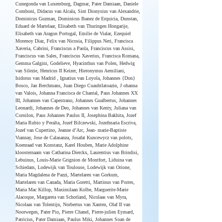
Cunegonda van Luxemburg, Dagmar, Pater Damiaan, Daniele 
Comboni, Didacus van Alcala, Sint Dionysius van Alexandrie, 
Dominicus Guzman, Dominicus Ibanez de Erquicia, Dunstan, 
Eduard de Martelaar, Elisabeth van Thuringen Hongarije, 
Elisabeth van Aragon Portugal, Emilie de Vialar, Ezequiel 
Morenoy Diaz, Felix van Nicosia, Filippus Neri, Francisca 
Xaveria, Cabrini, Franciscus a Paola, Franciscus van Assisi, 
Franciscus van Sales, Franciscus Xaverius, Francisca Romana, 
Gemma Galgini, Godelieve, Hyacinthus van Polen, Hedwig 
van Silezie, Henricus II Keizer, Hieronymus Aemiliani, 
Isidorus van Madrid , Ignatius van Loyola, Johannes {Don} 
Bosco, Jan Berchmans, Juan Diego Cuauhtlatoazin, J ohanna 
van Valois, Johanna Francisca de Chantal, Paus Johannes XX 
III, Johannes van Capestrano, Johannes Gualbertus, Johannes 
Leonardi, Johannes de Deo, Johannes van Kenty, Juliana van 
Cornilon, Paus Johannes Paulus II, Josephina Bakhita, Jozef 
Maria Rubio y Peralta, Jozef Bilczewski, Jozefmaria Escriva, 
Jozef van Cupertino, Jeanne d’Arc, Jean- marie-Baptiste 
Viannay, Jose de Calasanza, Josafat Kuncewycz van polots, 
Koenraad van Konstanz, Karel Houben, Marie Adolphine 
kloosternaam van Catharina Dierckx, Laurentius van Brindisi, 
Lebuinus, Louis-Marie Grignion de Montfort, Liduina van 
Schiedam, Lodewijk van Toulouse, Lodewijk van Orione, 
Maria Magdalena de Pazzi, Martelaren van Gorkum, 
Martelaren van Canada, Maria Goretti, Martinus van Porres, 
Maria Mac Killop, Maximilaan Kolbe, Marguerite-Marie 
Alacoque, Margareta van Schotland, Nicolaas van Myra, 
Nicolaas van Tolentijn, Norbertus van Xanten, Olaf II van 
Noorwegen, Pater Pio, Pierre Chanel, Pierre-julien Eymard, 
Patricius, Pater Damiaan, Paulus Miki, Johannes Soan de 