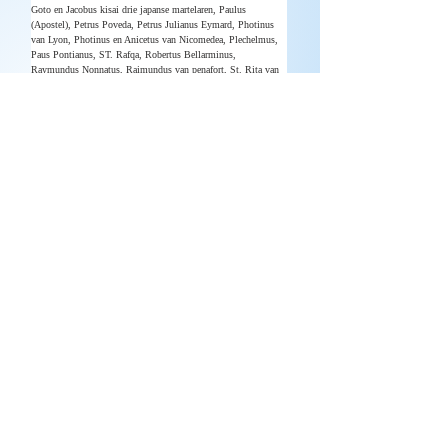
Goto en Jacobus kisai drie japanse martelaren, Paulus 
(Apostel), Petrus Poveda, Petrus Julianus Eymard, Photinus 
van Lyon, Photinus en Anicetus van Nicomedea, Plechelmus, 
Paus Pontianus, ST. Rafqa, Robertus Bellarminus, 
Raymundus Nonnatus, Raimundus van penafort, St. Rita van 
Cascia, Rosa van Lima, Servaas van Maastricht, Stanislaus 
Kostka, Stanislaus van Krakow, Suitbertus, Theresia van 
Lisieux, Thomas More, Thomas van Aquino, Theresia van 
avila, Turibius de Mogrovejo, Ursela Ledochowska, Ulrich 
van augsburg, Vincentius a Paolo, Werenfried van Elst, 
Willem met de Hoorn, Zita van Lucca, Zygmunt Gorazdowski.
CHAAS 24 - 13 / BHINNEKA TUNGGAL IKA / 
PANCASILA​
25 augustus 2016, Rotterdam
Terug
Wilt u op de hoogte blijven van de laatste ontwikkelingen rondom
www.CHAAS.nl
?
Meld u eenvoudig aan via
dit formulier
.