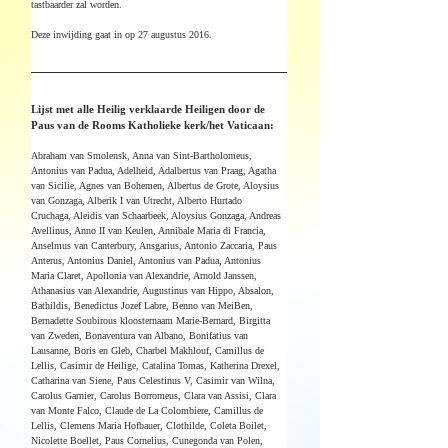
tastbaarder zal worden.
Deze inwijding gaat in op 27 augustus 2016.
​Lijst met alle Heilig verklaarde Heiligen door de 
Paus van de Rooms Katholieke kerk/het Vaticaan:
Abraham van Smolensk, Anna van Sint-Bartholomeus, 
Antonius van Padua, Adelheid, Adalbertus van Praag, Agatha 
van Sicilie, Agnes van Bohemen, Albertus de Grote, Aloysius 
van Gonzaga, Alberik I van Utrecht, Alberto Hurtado 
Cruchaga, Aleidis van Schaarbeek, Aloysius Gonzaga, Andreas 
Avellinus, Anno II van Keulen, Annibale Maria di Francia, 
Anselmus van Canterbury, Ansgarius, Antonio Zaccaria, Paus 
Anterus, Antonius Daniel, Antonius van Padua, Antonius 
Maria Claret, Apollonia van Alexandrie, Arnold Janssen, 
Athanasius van Alexandrie, Augustinus van Hippo, Absalon, 
Bathildis, Benedictus Jozef Labre, Benno van MeiBen, 
Bernadette Soubirous kloosternaam Marie-Bernard, Birgitta 
van Zweden, Bonaventura van Albano, Bonifatius van 
Lausanne, Boris en Gleb, Charbel Makhlouf, Camillus de 
Lellis, Casimir de Heilige, Catalina Tomas, Katherina Drexel, 
Catharina van Siene, Paus Celestinus V, Casimir van Wilna, 
Carolus Garnier, Carolus Borromeus, Clara van Assisi, Clara 
van Monte Falco, Claude de La Colombiere, Camillus de 
Lellis, Clemens Maria Hofbauer, Clothilde, Coleta Boilet, 
Nicolette Boellet, Paus Cornelius, Cunegonda van Polen, 