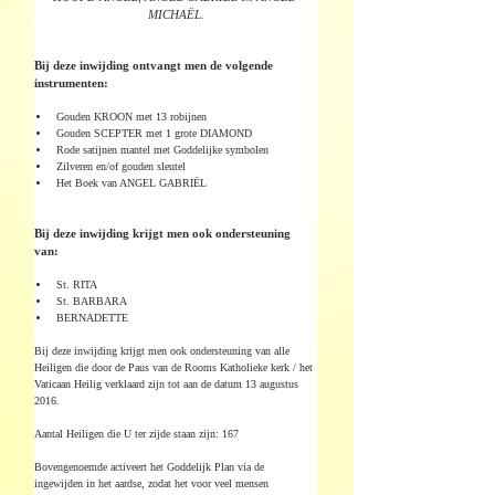
MICHAËL.
Bij deze inwijding ontvangt men de volgende 
instrumenten:
Gouden KROON met 13 robijnen
Gouden SCEPTER met 1 grote DIAMOND
Rode satijnen mantel met Goddelijke symbolen
Zilveren en/of gouden sleutel
Het Boek van ANGEL GABRIËL
Bij deze inwijding krijgt men ook ondersteuning 
van:
St. RITA
St. BARBARA
BERNADETTE
Bij deze inwijding krijgt men ook ondersteuning van alle 
Heiligen die door de Paus van de Rooms Katholieke kerk / het 
Vaticaan Heilig verklaard zijn tot aan de datum 13 augustus 
2016.
Aantal Heiligen die U ter zijde staan zijn: 167
Bovengenoemde activeert het Goddelijk Plan via de 
ingewijden in het aardse, zodat het voor veel mensen 