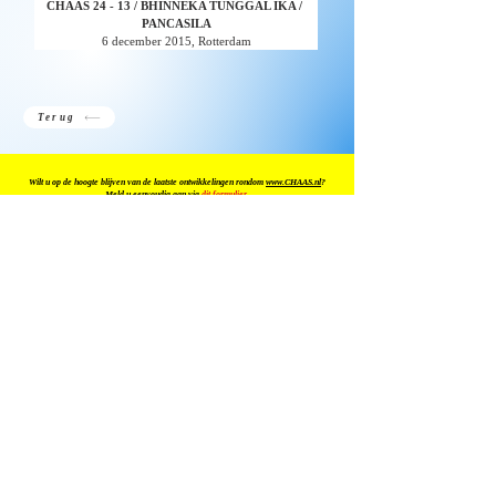
CHAAS 24 - 13 / BHINNEKA TUNGGAL IKA / 
PANCASILA​
6 december 2015, Rotterdam
Terug
Wilt u op de hoogte blijven van de laatste ontwikkelingen rondom
www.CHAAS.nl
?
Meld u eenvoudig aan via
dit formulier
.
KOSMISCHE
INFORMATIE
NEGATIEVE CODES
AUDIO