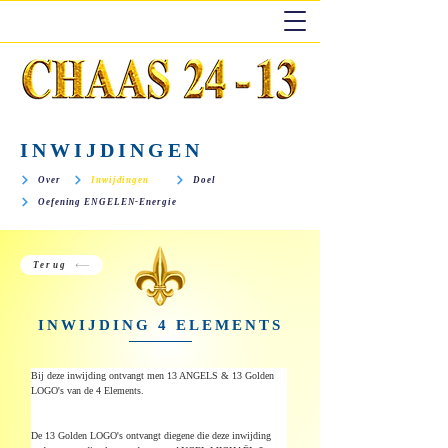
INWIJDINGEN
Over
Inwijdingen
Doel
Oefening ENGELEN-Energie
Terug
INWIJDING 4 ELEMENTS
Bij deze inwijding ontvangt men 13 ANGELS & 13 Golden 
LOGO's van de 4 Elements. 
De 13 Golden LOGO's ontvangt diegene die deze inwijding 