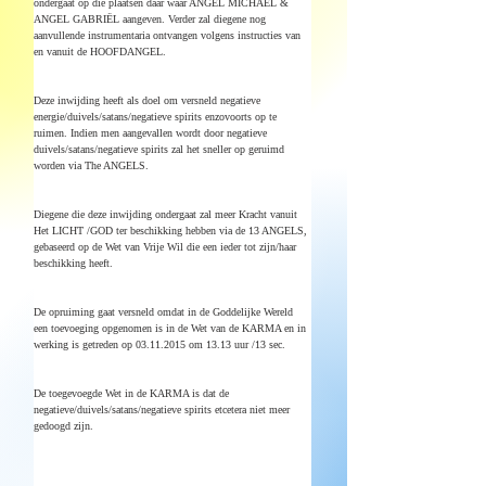
ondergaat op die plaatsen daar waar ANGEL MICHAËL & 
ANGEL GABRIËL aangeven. Verder zal diegene nog 
aanvullende instrumentaria ontvangen volgens instructies van 
en vanuit de HOOFDANGEL.
Deze inwijding heeft als doel om versneld negatieve 
energie/duivels/satans/negatieve spirits enzovoorts op te 
ruimen. Indien men aangevallen wordt door negatieve 
duivels/satans/negatieve spirits zal het sneller op geruimd 
worden via The ANGELS.
Diegene die deze inwijding ondergaat zal meer Kracht vanuit 
Het LICHT /GOD ter beschikking hebben via de 13 ANGELS, 
gebaseerd op de Wet van Vrije Wil die een ieder tot zijn/haar 
beschikking heeft.
De opruiming gaat versneld omdat in de Goddelijke Wereld 
een toevoeging opgenomen is in de Wet van de KARMA en in 
werking is getreden op 03.11.2015 om 13.13 uur /13 sec.
De toegevoegde Wet in de KARMA is dat de 
negatieve/duivels/satans/negatieve spirits etcetera niet meer 
gedoogd zijn.