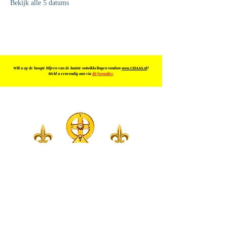
Bekijk alle 5 datums
Wilt u op de hoogte blijven van de laatste ontwikkelingen rondom
www.CHAAS.nl
?
Meld u eenvoudig aan via
dit formulier
.
KOSMISCHE
INFORMATIE
NEGATIEVE CODES
AUDIO
CONTACT