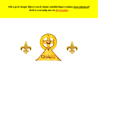
Wilt u op de hoogte blijven van de laatste ontwikkelingen rondom
www.CHAAS.nl
?
Meld u eenvoudig aan via
dit formulier
.
KOSMISCHE
INFORMATIE
NEGATIEVE CODES
AUDIO
CONTACT
BELANGRIJKE MEDEDELING
© CHAAS 24 - 13 all rights
reserved